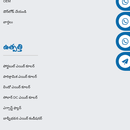
OEM
డౌన్‌లోడ్ చేయండి
వార్తలు
ఉత్పత్తి
పోర్టబుల్ ఎయిర్ కూలర్
పారిశ్రామిక ఎయిర్ కూలర్
విండో ఎయిర్ కూలర్
సోలార్ DC ఎయిర్ కూలర్
ఎగ్సాస్ట్ ఫ్యాన్
బాష్పీభవన ఎయిర్ కండీషనర్