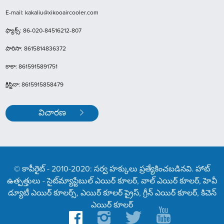
E-mail: kakaliu@xikooaircooler.com
ఫ్యాక్స్: 86-020-84516212-807
పారిసా: 8615814836372
కాకా: 8615915891751
క్రిస్టినా: 8615915858479
విచారణ
© కాపీరైట్ - 2010-2020: సర్వ హక్కులు ప్రత్యేకించబడినవి. హాట్
ఉత్పత్తులు - సైట్‌మ్యాప్
టేబుల్ ఎయిర్ కూలర్, వాల్ ఎయిర్ కూలర్, హెవీ
డ్యూటీ ఎయిర్ కూలర్స్, ఎయిర్ కూలర్ ప్రైస్, గ్రీన్ ఎయిర్ కూలర్, కిచెన్
ఎయిర్ కూలర్