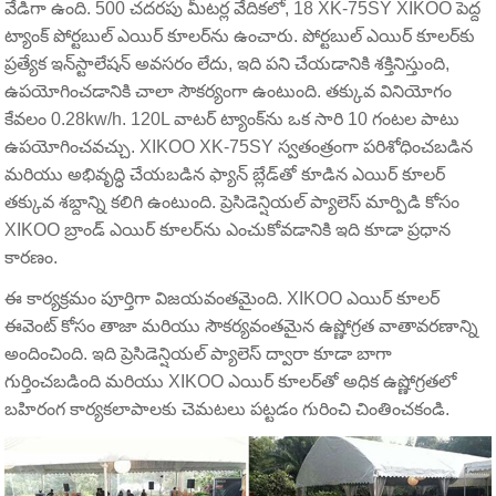
వేడిగా ఉంది. 500 చదరపు మీటర్ల వేదికలో, 18 XK-75SY XIKOO పెద్ద
ట్యాంక్ పోర్టబుల్ ఎయిర్ కూలర్‌ను ఉంచారు. పోర్టబుల్ ఎయిర్ కూలర్‌కు
ప్రత్యేక ఇన్‌స్టాలేషన్ అవసరం లేదు, ఇది పని చేయడానికి శక్తినిస్తుంది,
ఉపయోగించడానికి చాలా సౌకర్యంగా ఉంటుంది. తక్కువ వినియోగం
కేవలం 0.28kw/h. 120L వాటర్ ట్యాంక్‌ను ఒక సారి 10 గంటల పాటు
ఉపయోగించవచ్చు. XIKOO XK-75SY స్వతంత్రంగా పరిశోధించబడిన
మరియు అభివృద్ధి చేయబడిన ఫ్యాన్ బ్లేడ్‌తో కూడిన ఎయిర్ కూలర్
తక్కువ శబ్దాన్ని కలిగి ఉంటుంది. ప్రెసిడెన్షియల్ ప్యాలెస్ మార్పిడి కోసం
XIKOO బ్రాండ్ ఎయిర్ కూలర్‌ను ఎంచుకోవడానికి ఇది కూడా ప్రధాన
కారణం.
ఈ కార్యక్రమం పూర్తిగా విజయవంతమైంది. XIKOO ఎయిర్ కూలర్
ఈవెంట్ కోసం తాజా మరియు సౌకర్యవంతమైన ఉష్ణోగ్రత వాతావరణాన్ని
అందించింది. ఇది ప్రెసిడెన్షియల్ ప్యాలెస్ ద్వారా కూడా బాగా
గుర్తించబడింది మరియు XIKOO ఎయిర్ కూలర్‌తో అధిక ఉష్ణోగ్రతలో
బహిరంగ కార్యకలాపాలకు చెమటలు పట్టడం గురించి చింతించకండి.