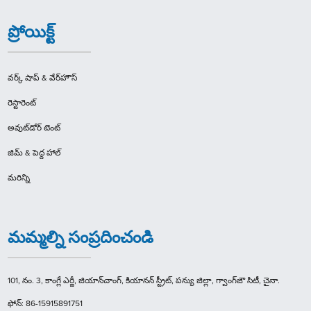
ప్రోయిక్ట్
వర్క్ షాప్ & వేర్‌హౌస్
రెస్టారెంట్
అవుట్‌డోర్ టెంట్
జిమ్ & పెద్ద హాల్
మరిన్ని
మమ్మల్ని సంప్రదించండి
101, నం. 3, కాంగ్లే ఎర్జీ, జియాన్‌చాంగ్, కియానన్ స్ట్రీట్, పన్యు జిల్లా, గ్వాంగ్‌జౌ సిటీ, చైనా.
ఫోన్: 86-15915891751