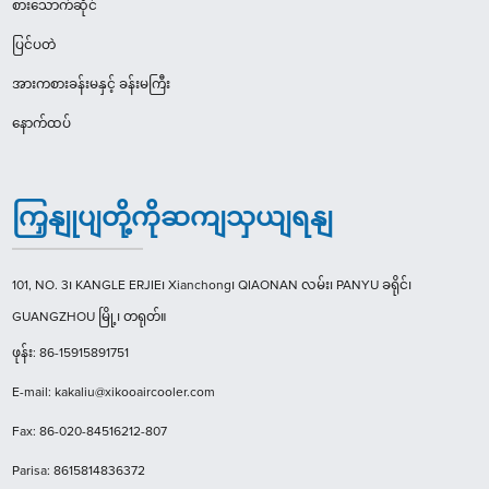
စားသောက်ဆိုင်
ပြင်ပတဲ
အားကစားခန်းမနှင့် ခန်းမကြီး
နောက်ထပ်
ကြှနျုပျတို့ကိုဆကျသှယျရနျ
101, NO. 3၊ KANGLE ERJIE၊ Xianchong၊ QIAONAN လမ်း၊ PANYU ခရိုင်၊
GUANGZHOU မြို့၊ တရုတ်။
ဖုန်း: 86-15915891751
E-mail: kakaliu@xikooaircooler.com
Fax: 86-020-84516212-807
Parisa: 8615814836372