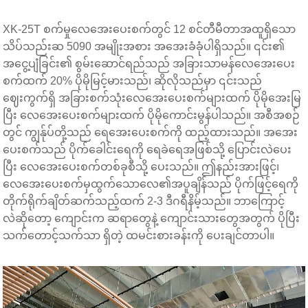
XK-25T စက်မှုလေအေးပေးစက်တွင် 12 စင်တီမီတာအထူရှိသော
သိပ်သည်းဆ 5090 အမျိုးအစား အအေးခံခုံပါရှိသည်။ ၎င်း၏
အငွေ့ပျံခြင်း၏ စွမ်းဆောင်ရည်သည် အခြားသာမန်လေအေးပေး
စက်ထက် 20% ပိုမိုမြင့်မားသည်၊ ဆိုလိုသည်မှာ ၎င်းသည်
ဈေးကွက်ရှိ အခြားစက်သုံးလေအေးပေးစက်များထက် ပိုမိုအေးမြ
ပြီး လေအေးပေးစက်များထက် ပိုမိုကောင်းမွန်ပါသည်။ အစီအစဉ်
တွင် ကျွန်ုပ်တို့သည် ရေအေးပေးစက်ကို ထည့်ထားသည်။ အအေး
ပေးစက်သည် ပိုက်ခေါင်းရေကို ရေခဲရေအဖြစ်သို့ ပြောင်းလဲပေး
ပြီး လေအေးပေးစက်တစ်ခုစီသို့ ပေးသည်။ ဤနည်းအားဖြင့်၊
လေအေးပေးစက်မှထွက်သောလေ၏အပူချိန်သည် ပိုက်ဖြင့်ရေကို
တိုက်ရိုက်ချိတ်ဆက်သည့်ထက် 2-3 ဒီဂရီနိမ့်သည်။ ဘာကြောင့်
လဲဆိုတော့ ကျောင်းက ဆရာတွေနဲ့ ကျောင်းသားတွေအတွက် ပိုပြီး
သက်တောင့်သက်သာ ရှိတဲ့ ထမင်းစားခန်းကို ပေးချင်တာပါ။