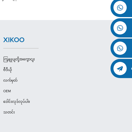
XIKOO
ကြှနျုပျတို့အကွောငျး
ဗီဒီယို
လက်မှတ်
OEM
ဒေါင်းလုဒ်လုပ်ပါ။
သတင်း