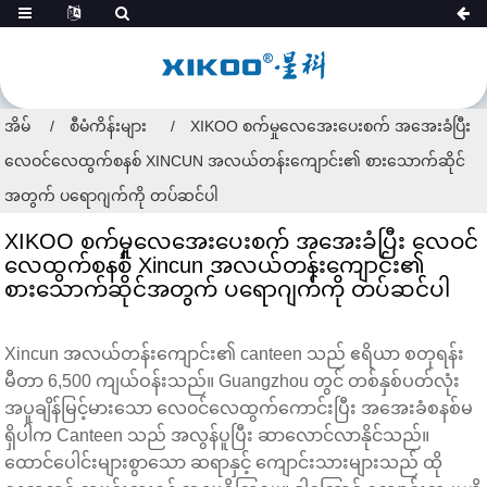
အိမ်
စီမံကိန်းများ
XIKOO စက်မှုလေအေးပေးစက် အအေးခံပြီး
လေဝင်လေထွက်စနစ် XINCUN အလယ်တန်းကျောင်း၏ စားသောက်ဆိုင်
အတွက် ပရောဂျက်ကို တပ်ဆင်ပါ
XIKOO စက်မှုလေအေးပေးစက် အအေးခံပြီး လေဝင်
လေထွက်စနစ် Xincun အလယ်တန်းကျောင်း၏
စားသောက်ဆိုင်အတွက် ပရောဂျက်ကို တပ်ဆင်ပါ
Xincun အလယ်တန်းကျောင်း၏ canteen သည် ဧရိယာ စတုရန်း
မီတာ 6,500 ကျယ်ဝန်းသည်။ Guangzhou တွင် တစ်နှစ်ပတ်လုံး
အပူချိန်မြင့်မားသော လေ၀င်လေထွက်ကောင်းပြီး အအေးခံစနစ်မ
ရှိပါက Canteen သည် အလွန်ပူပြီး ဆာလောင်လာနိုင်သည်။
ထောင်ပေါင်းများစွာသော ဆရာနှင့် ကျောင်းသားများသည် ထို