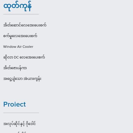
ထုတ်ကုန်
အိတ်ဆောင်လေအေးပေးစက်
စက်မှုလေအေးပေးစက်
Window Air Cooler
ဆိုလာ DC လေအေးပေးစက်
အိတ်ဇောပန်ကာ
အငွေ့ပျံသော အဲယားကွန်း
Proiect
အလုပ်ဆိုင်နှင့် ဂိုဒေါင်