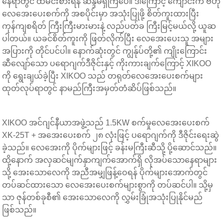
နေရာတွင် ထမင်းစားရန် ဆန္ဒမရှိကြပေ။ ဒါကြောင့် ကျောင်းက ဗဟို
လေအေးပေးစက်ကို အစပိုင်းမှာ အသုံးပြုဖို့ စိတ်ကူးထားပြီး
ကုန်ကျစရိတ် ကြီးကြီးမားမားနဲ့ လည်ပတ်ခ ကြီးမြင့်မယ်လို့ ယူဆ
ပါတယ်။ ယခင်စိတ်ကူးကို ဖြတ်လိုက်ပြီး လေအေးပေးသူ အများ
အပြားကို တိုင်ပင်ပါ။ နောက်ဆုံးတွင် ကျွန်ုပ်တို့၏ ကျိုးကြောင်း
ဆီလျော်သော ပရောဂျက်ဒီဇိုင်းနှင့် ကိုးကားချက်ကြောင့် XIKOO
ကို ရွေးချယ်ခဲ့ပြီး XIKOO သည် တရုတ်လေအေးပေးစက်များ
ထုတ်လုပ်ရာတွင် နာမည်ကြီးအမှတ်တံဆိပ်ဖြစ်သည်။
XIKOO အင်ဂျင်နီယာအဖွဲ့သည် 1.5KW စက်မှုလေအေးပေးစက်
XK-25T + အအေးပေးစက် ၂၈ လုံးဖြင့် ပရောဂျက်ကို ဒီဇိုင်းရေးဆွဲ
ခဲ့သည်။ လေအေးကို ပိုက်များဖြင့် ခန်းမကြီးဆီသို့ ပို့ဆောင်သည်။
ထို့နောက် အလှဆင်မျက်နှာကျက်အောက်ရှိ လိုအပ်သောနေရာများ
သို့ အေးသောလေကို အညီအမျှဖြန့်ဝေရန် ပိုက်များအောက်တွင်
တပ်ဆင်ထားသော လေအေးပေးစက်များစွာကို တပ်ဆင်ပါ။ သို့မှ
သာ ဇုန်တစ်ခုစီ၏ အေးသောလေကို လွှမ်းခြုံအသုံးပြုနိုင်မည်
ဖြစ်သည်။