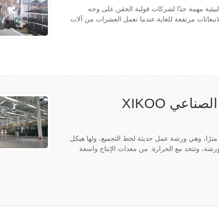
لبيئية مهمة جدًا لشركات قولبة الحقن.على وجه
انبعاثات مرتفعة للغاية.عندما تعمل العشرات من آلات
اعي XIKOO
بلغ مساحة ورشة تصنيع العلب 15000 متر مربع، وارتفاعها 15 مترًا، وهي ورشة عمل حديثة لخط التجميع، ولها هيكل
رشة، وتتحد مع الحرارة. من معدات الإنتاج واسعة