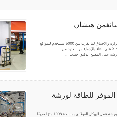
يانغمن هيشان
لقد قامت شركة الصناعة XIKOO بحل مشكلة ارتفاع درجة الحرارة والاختناق لما يقرب من 5000 مستخدم للمواقع
الصناعية المختلفة في السنوات الـ 17 الماضية، وقد حازت XIKOO على الثناء بالإجماع من العديد من
الموفر للطاقة لورشة
تمتلك شركة Foshan Jiantai Aluminium Products Co., Ltd ورشة عمل للهيكل الفولاذي بمساحة 1998 مترًا مربعًا