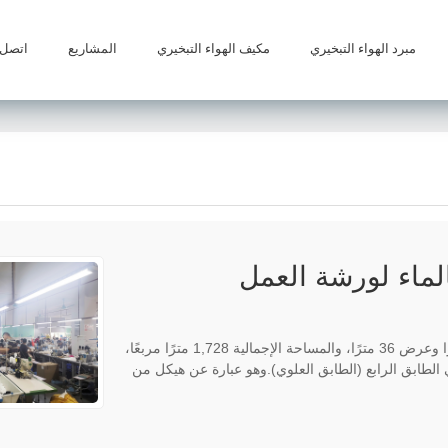
مبرد الهواء التبخيري
مكيف الهواء التبخيري
المشاريع
اتصل ب
لماء لورشة العمل
يوجد مصنع للملابس في قوانغتشو به ورشة عمل بطول 48 مترًا وعرض 36 مترًا، والمساحة الإجمالية 1,728 مترًا مربعًا،
ة مصنع الملابس في الطابق الرابع (الطابق العلوي).وهو عبارة عن هيكل من