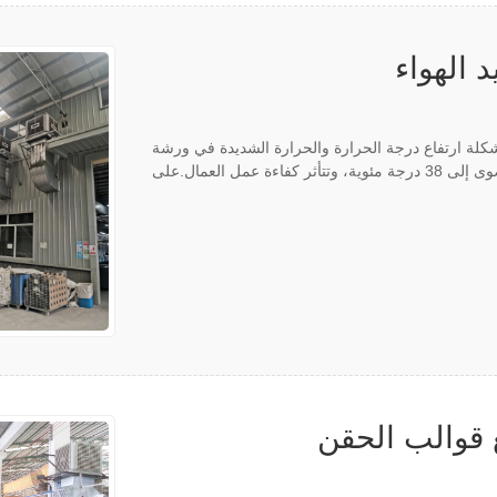
الهواء
 العملاء لمشروع تهوية مبرد الهواء والتبريد XIKOO: مشكلة ارتفاع درجة الحرارة والحرارة الشديدة في ورشة
العمل خطيرة بشكل خاص في الصيف.تصل درجة الحرارة القصوى إلى 38 درجة مئوية، وتتأثر كفاءة عمل العمال.على
ع قوالب الحقن