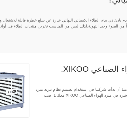
دم بادئ ذي بدء، الطلاء الكيميائي النهائي عبارة عن سلع خطرة قابلة للاشتعال و
ً من الضوء وجيد التهوية.لذلك ليس من المناسب تخزين منتجات الطلاء في أواني
صناعي XIKOO.
أنا مدير الإنتاج السيد جيانغ.لقد مر أكثر من 4 أشهر منذ أن بدأت شركتنا في استخدام تصميم نظام تبريد مبرد
الهواء وتثبيته بواسطة XIKOO.سيتم مشاركة بعض المشاعر والخبرة في مبرد الهواء الصناعي XIKOO معك 1. صب