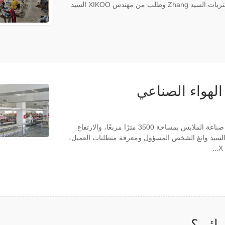
وارتفاع 6 أمتار.هناك 100 عامل في الفضاء.استفسر مدير المشتريات السيد Zhang وطلب من مهندس XIKOO السيد
الهواء الصناعي
تلقت شركة XIKOO استفسارًا عن مشروع تبريد الهواء لورشة صناعة الملابس بمساحة 3500 مترًا مربعًا، والارتفاع
صل مع السيد وانغ الشخص المسؤول ومعرفة متطلبات العميل،
يائي؟