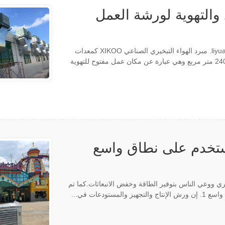
اختارت شركة Guangdong قوانغتشو liyuan technology Co., Ltd. مبرد الهواء التبخيري الصناعي XIKOO كمعدات
التبريد والتهوية لورشة الإنتاج الخاصة بها.تبلغ مساحة الورشة 2400 متر مربع وهي عبارة عن مكان عمل مفتوح للتهوية
الهواء التبخيري XIKOO يستخدم على نطاق واسع
خيري ووعي الناس بتوفير الطاقة وخفض الانبعاثات.كما تم
دعات في...