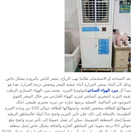
بعد السباحة أو الاستحمام، طالما تهب الرياح، يشعر الناس بالبرودة بشكل خاص.
وذلك لأن الماء يمتص الحرارة أثناء عملية التبخر ويخفض درجة الحرارة. هذا هو
مبدأ ال
مبرد الهواء الصناعي
تكنولوجيا التبريد. يعتمد مبرد الهواء الستاري الرطب
تقنية التبريد التبخيري المباشر لتبريد الهواء الخارجي من خلال المبخر القوي
الموجود في الماكينة. العملية برمتها عبارة عن تبريد تبخيري طبيعي، لذلك
استهلاكها للطاقة منخفض للغاية، واستهلاكها للطاقة حوالي 1/10 من وحدة التبريد
التقليدية؛ بالإضافة إلى ذلك، فإن تأثير التبريد واضح جدًا أيضًا، فالمناطق الرطبة
نسبيًا (مثل المنطقة الجنوبية)، يمكن أن تصل عمومًا إلى تأثير تبريد واضح يبلغ
حوالي 5-9 درجة مئوية؛ في المناطق الحارة والجافة بشكل خاص (مثل منطقة
الشمال والشمال الغربي)، يمكن أن يصل انخفاض درجة الحرارة إلى حوالي 10-15