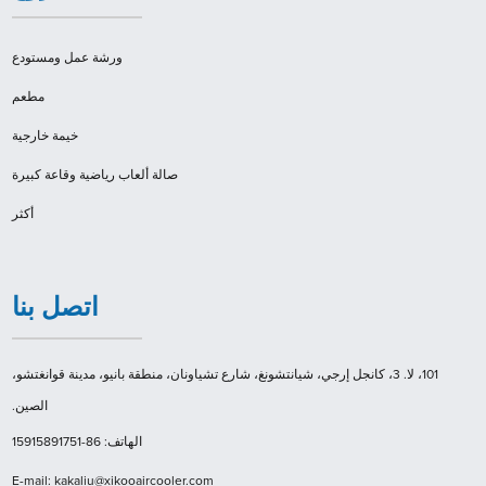
ورشة عمل ومستودع
مطعم
خيمة خارجية
صالة ألعاب رياضية وقاعة كبيرة
أكثر
اتصل بنا
101، لا. 3، كانجل إرجي، شيانتشونغ، شارع تشياونان، منطقة بانيو، مدينة قوانغتشو،
الصين.
الهاتف: 86-15915891751
E-mail: kakaliu@xikooaircooler.com