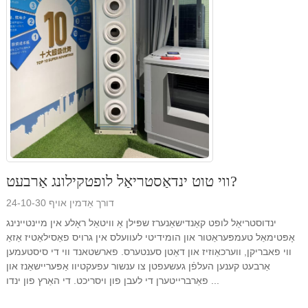
ווי טוט ינדאַסטריאַל לופטקילונג אַרבעט?
דורך אַדמין אויף 24-10-30
ינדוסטריאַל לופט קאַנדישאַנערז שפּילן אַ וויטאַל ראָלע אין מיינטיינינג
אָפּטימאַל טעמפּעראַטור און הומידיטי לעוועלס אין גרויס פאַסילאַטיז אַזאַ
ווי פאבריקן, ווערכאַוזיז און דאַטן סענטערס. פארשטאנד ווי די סיסטעמען
אַרבעט קענען העלפֿן געשעפטן צו ענשור עפעקטיוו אַפּעריישאַנז און
פאַרברייטערן די לעבן פון ויסריכט. די האַרץ פון ינדו ...