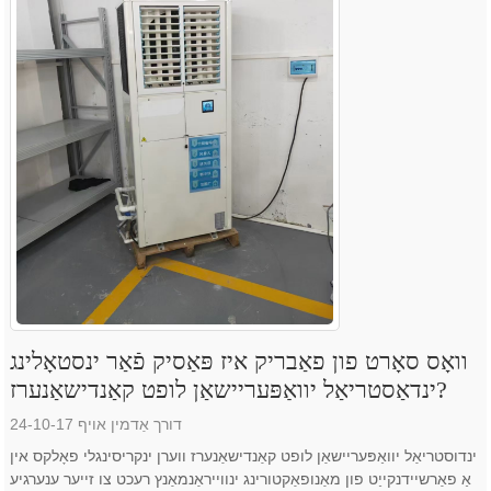
וואָס סאָרט פון פאַבריק איז פּאַסיק פֿאַר ינסטאָלינג
ינדאַסטריאַל יוואַפּעריישאַן לופט קאַנדישאַנערז?
דורך אַדמין אויף 24-10-17
ינדוסטריאַל יוואַפּעריישאַן לופט קאַנדישאַנערז ווערן ינקריסינגלי פאָלקס אין
אַ פאַרשיידנקייַט פון מאַנופאַקטורינג ינווייראַנמאַנץ רעכט צו זייער ענערגיע