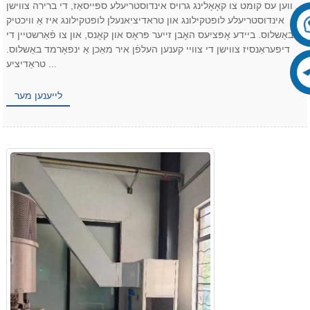
ווען עס קומט צו קאָאָלינג גרויס אינדוסטריעלע ספּייסאַז, די ברירה צווישן
אינדוסטריעלע לופטקילונג און טראדיציאנעלן לופטקילונג איז אַ וויכטיק
באַשלוס. ביידע אָפּציעס האָבן זייער פּראָס און קאָנס, און צו פֿאַרשטיין די
דיפעראַנסיז צווישן די צוויי קענען העלפֿן איר מאַכן אַ ינפאָרמד באַשלוס.
טראַדיציע ...
לייענען מער