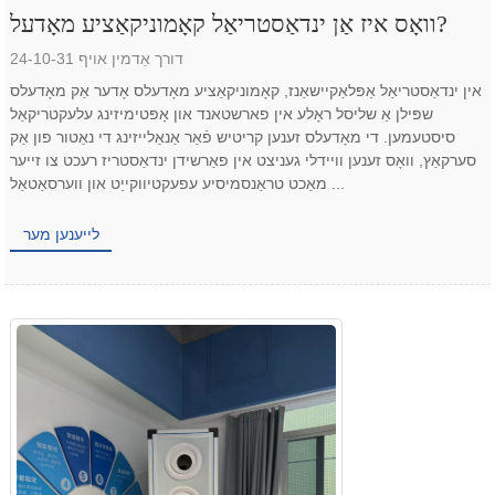
וואָס איז אַן ינדאַסטריאַל קאָמוניקאַציע מאָדעל?
דורך אַדמין אויף 24-10-31
אין ינדאַסטריאַל אַפּלאַקיישאַנז, קאָמוניקאַציע מאָדעלס אָדער אַק מאָדעלס
שפּילן אַ שליסל ראָלע אין פארשטאנד און אָפּטימיזינג עלעקטריקאַל
סיסטעמען. די מאָדעלס זענען קריטיש פֿאַר אַנאַלייזינג די נאַטור פון אַק
סערקאַץ, וואָס זענען וויידלי געניצט אין פאַרשידן ינדאַסטריז רעכט צו זייער
מאַכט טראַנסמיסיע עפעקטיווקייַט און ווערסאַטאַל ...
לייענען מער