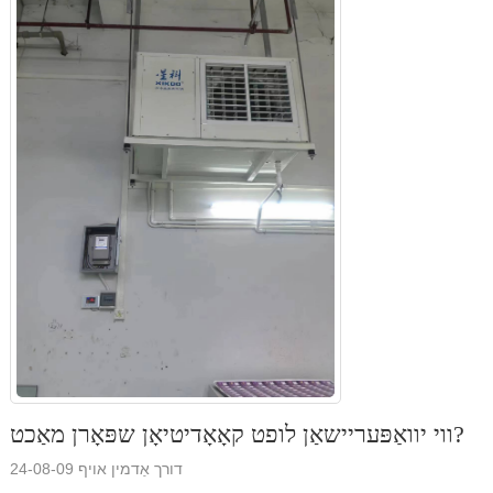
ווי יוואַפּעריישאַן לופט קאָאָדיטיאָן שפּאָרן מאַכט?
דורך אַדמין אויף 24-08-09