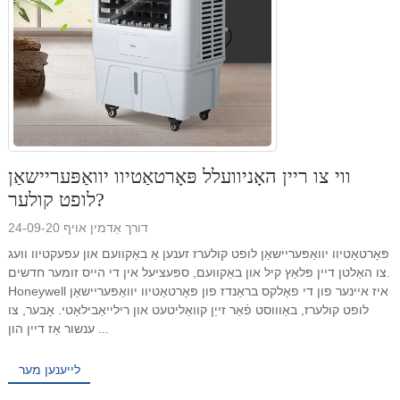
ווי צו ריין האָניוועלל פּאָרטאַטיוו יוואַפּעריישאַן
לופט קולער?
דורך אַדמין אויף 24-09-20
פּאָרטאַטיוו יוואַפּעריישאַן לופט קולערז זענען אַ באַקוועם און עפעקטיוו וועג
צו האַלטן דיין פּלאַץ קיל און באַקוועם, ספּעציעל אין די הייס זומער חדשים.
Honeywell איז איינער פון די פאָלקס בראַנדז פון פּאָרטאַטיוו יוואַפּעריישאַן
לופט קולערז, באַוווסט פֿאַר זייַן קוואַליטעט און רילייאַבילאַטי. אָבער, צו
ענשור אַז דיין הון ...
לייענען מער