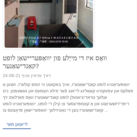
וואָס איז די מייַלע פון ​​יוואַפּעריישאַן לופט
קאַנדישאַנער?
דורך אַדמין אויף 24-08-21
יוואַפּעראַטיוו לופט קאַנדישאַנערז, אויך באקאנט ווי זומפּ קולערז, זענען אַ
פאָלקס און עפעקטיוו קאָאָלינג לייזונג פֿאַר פילע האָמעס און געשעפטן. ניט
ענלעך טראדיציאנעלן לופט קאַנדישאַנערז וואָס פאַרלאָזנ זיך
ריפרידזשעראַנט און אַ קאַמפּרעסער צו קילן די לופט, יוואַפּעראַטיוו לופט
קאַנדישאַנערז נוצן די נאַטירלעך יוואַפּעריישאַן פּראָצעס צו ...
לייענען מער