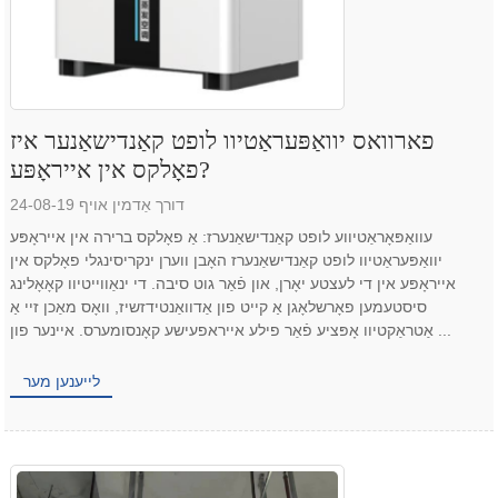
פארוואס יוואַפּעראַטיוו לופט קאַנדישאַנער איז
פאָלקס אין אייראָפּע?
דורך אַדמין אויף 24-08-19
עוואַפּאָראַטיווע לופט קאַנדישאַנערז: אַ פאָלקס ברירה אין אייראָפּע
יוואַפּעראַטיוו לופט קאַנדישאַנערז האָבן ווערן ינקריסינגלי פאָלקס אין
אייראָפּע אין די לעצטע יאָרן, און פֿאַר גוט סיבה. די ינאַווייטיוו קאָאָלינג
סיסטעמען פאָרשלאָגן אַ קייט פון אַדוואַנטידזשיז, וואָס מאַכן זיי אַ
אַטראַקטיוו אָפּציע פֿאַר פילע אייראפעישע קאָנסומערס. איינער פון ...
לייענען מער