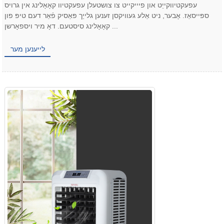
עפעקטיווקייַט און פיייקייט צו צושטעלן עפעקטיוו קאָאָלינג אין גרויס
ספּייסאַז. אָבער, ניט אַלע געוויקסן זענען גלייַך פּאַסיק פֿאַר דעם טיפּ פון
קאָאָלינג סיסטעם. דאָ מיר ויספאָרשן ...
לייענען מער