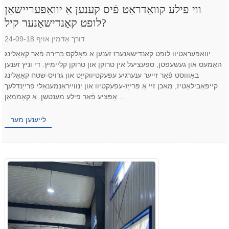
ווי פילע קוואַדראַט פֿיס קענען אַ יוואַפּעריישאַן
לופט קאַנדישאַנער קיל?
דורך אַדמין אויף 24-09-18
יוואַפּעראַטיוו לופט קאַנדישאַנערז זענען אַ פאָלקס ברירה פֿאַר קאָאָלינג
האָמעס און געשעפטן, ספּעציעל אין טרוקן און טרוקן קליימיץ. די וניץ זענען
באַוווסט פֿאַר זייער ענערגיע עפעקטיווקייַט און גרויס-שטח קאָאָלינג
קייפּאַבילאַטיז, מאכן זיי אַ פּרייַז-עפעקטיוו און ינווייראַנמענאַלי פרייַנדלעך
אָפּציע פֿאַר פילע מענטשן. אַ קאָממאָן ...
לייענען מער