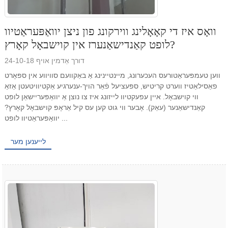
וואָס איז די קאָאָלינג ווירקונג פון ניצן יוואַפּעראַטיוו
לופט קאַנדישאַנערז אין קוישבאָל קאָרץ?
דורך אַדמין אויף 24-10-18
ווען טעמפּעראַטורעס העכערונג, מיינטיינינג אַ באַקוועם סוויווע אין ספּאָרט
פאַסילאַטיז ווערט קריטיש, ספּעציעל פֿאַר הויך-ענערגיע אַקטיוויטעטן אַזאַ
ווי קוישבאָל. איין עפעקטיוו לייזונג איז צו נוצן אַ יוואַפּעריישאַן לופט
קאַנדישאַנער (עאַק). אָבער ווי גוט קען עס קיל אַראָפּ קוישבאָל קאָרץ?
יוואַפּעראַטיוו לופט ...
לייענען מער