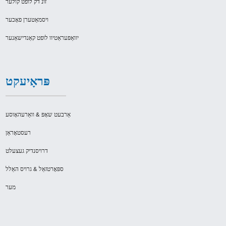
זונ דק לופט קולער
ויסמאַטערן פאָכער
יוואַפּעראַטיוו לופט קאַנדישאַנער
פּראָיעקט
אַרבעט שאָפּ & וואַרעהאָוסע
רעסטאָראַן
דרויסנדיק געצעלט
ספּאָרטזאַל & גרויס האַלל
מער