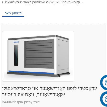
קאָס-עפעקטיוו און ענערגיע-שפּאָרן קאָאָלינג סאַלושאַנז. ו...
לייענען מער
ינדאַסטרי לופט קאַנדישאַנער און טראדיציאנעלן
קאַנדישאַנער, וואָס איז בעסער?
דורך אַדמין אויף 24-08-22