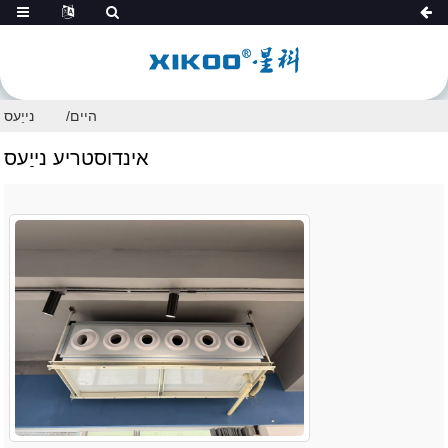
היים
נייַעס
אינדוסטריע נייַעס