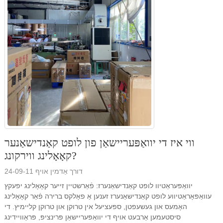
ווי איז די יוואַפּעריישאַן פון לופט קאַנדישאַנער
קאָאָלינג ווירקונג?
דורך אַדמין אויף 24-09-11
יוואַפּעראַטיוו לופט קאַנדישאַנערז: פֿאַרשטיין זייער קאָאָלינג יפעקץ
עוואַפּאָראַטיווע לופט קאַנדישאַנערז זענען אַ פאָלקס ברירה פֿאַר קאָאָלינג
האָמעס און געשעפטן, ספּעציעל אין טרוקן און טרוקן קליימיץ. די
סיסטעמען אַרבעט אויף די יוואַפּעריישאַן פּרינציפּ, פּראַוויידינג