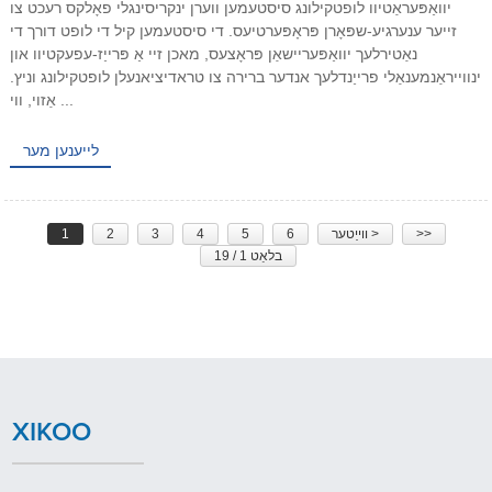
יוואַפּעראַטיוו לופטקילונג סיסטעמען ווערן ינקריסינגלי פאָלקס רעכט צו
זייער ענערגיע-שפּאָרן פּראָפּערטיעס. די סיסטעמען קיל די לופט דורך די
נאַטירלעך יוואַפּעריישאַן פּראָצעס, מאכן זיי אַ פּרייַז-עפעקטיוו און
ינווייראַנמענאַלי פרייַנדלעך אנדער ברירה צו טראדיציאנעלן לופטקילונג וניץ.
אַזוי, ווי ...
לייענען מער
>>
ווייַטער >
6
5
4
3
2
1
בלאַט 1 / 19
XIKOO