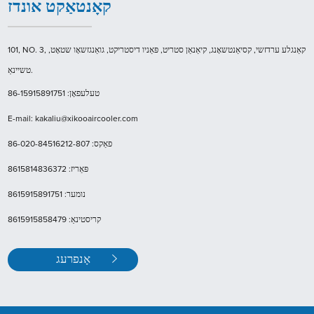
קאָנטאַקט אונדז
101, NO. 3, קאַנגלע ערדזשי, קסיאַנטשאָנג, קיאַנאַן סטריט, פּאַניו דיסטריקט, גואַנגזשאָו שטאָט,
טשיינאַ.
טעלעפאָן: 86-15915891751
E-mail: kakaliu@xikooaircooler.com
פאַקס: 86-020-84516212-807
פּאַריז: 8615814836372
נומער: 8615915891751
קריסטינאַ: 8615915858479
אָנפרעג