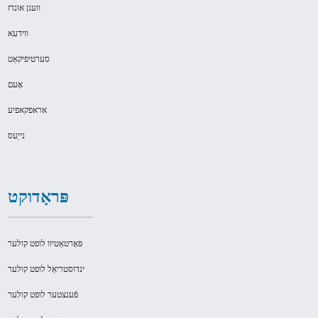
וועגן אונדז
ווידעא
סערטיפיקאַט
אָעם
אראפקאפיע
נייַעס
פּראָדוקט
פּאָרטאַטיוו לופט קולער
ינדוסטריאַל לופט קולער
פֿענצטער לופט קולער