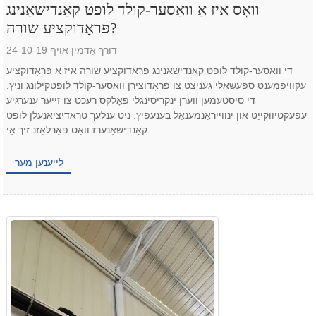
וואָס איז אַ וואַסער-קולד לופט קאַנדישאַנינג
פּראָדוקציע שורה?
דורך אַדמין אויף 24-10-19
די וואַסער-קולד לופט קאַנדישאַנינג פּראָדוקציע שורה איז אַ פּראָדוקציע
עקוויפּמענט ספּעשאַלי געניצט צו פּראָדוצירן וואַסער-קולד לופטקילונג וניץ.
די סיסטעמען ווערן ינקריסינגלי פאָלקס רעכט צו זייער ענערגיע
עפעקטיווקייַט און ינווייראַנמענאַל בענעפיץ. ניט ענלעך טראדיציאנעלן לופט
קאַנדישאַנערז וואָס פאַרלאָזנ זיך אַי ...
לייענען מער